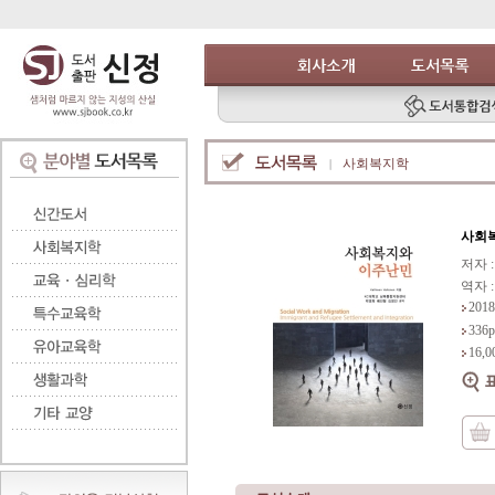
사회복지학
사회
저자 : 
역자 
2018
33
16,