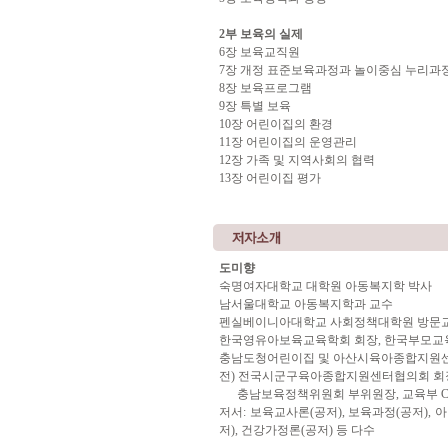
2부 보육의 실제
6장 보육교직원
7장 개정 표준보육과정과 놀이중심 누리과
8장 보육프로그램
9장 특별 보육
10장 어린이집의 환경
11장 어린이집의 운영관리
12장 가족 및 지역사회의 협력
13장 어린이집 평가
도미향
숙명여자대학교 대학원 아동복지학 박사
남서울대학교 아동복지학과 교수
펜실베이니아대학교 사회정책대학원 방문
한국영유아보육교육학회 회장, 한국부모교
충남도청어린이집 및 아산시육아종합지원센
전) 전국시군구육아종합지원센터협의회 회
충남보육정책위원회 부위원장, 교육부 C
저서: 보육교사론(공저), 보육과정(공저), 
저), 건강가정론(공저) 등 다수