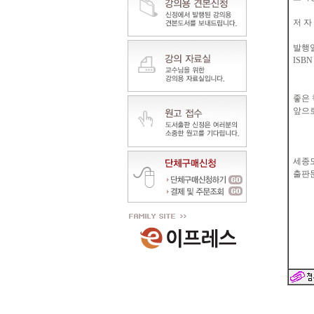
저 자
발행일 
ISBN 
좋은 
앞으
세종
출판문