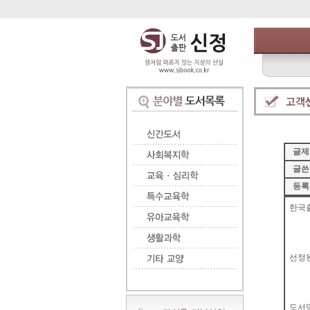
글제
글쓴
등록
한국출
선정된
도서명